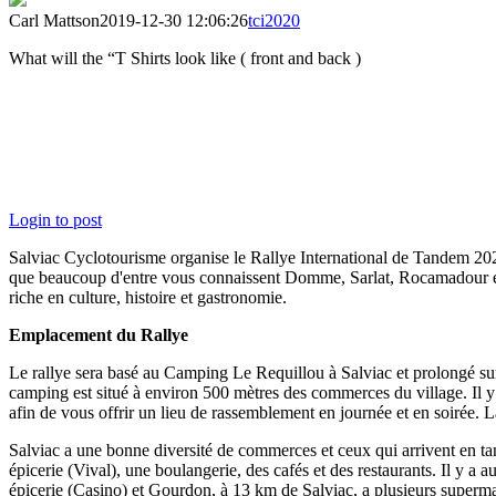
Carl Mattson
2019-12-30 12:06:26
tci2020
What will the “T Shirts look like ( front and back )
Login to post
Salviac Cyclotourisme organise le Rallye International de Tandem 2020
que beaucoup d'entre vous connaissent Domme, Sarlat, Rocamadour et 
riche en culture, histoire et gastronomie.
Emplacement du Rallye
Le rallye sera basé au Camping Le Requillou à Salviac et prolongé sur
camping est situé à environ 500 mètres des commerces du village. Il y 
afin de vous offrir un lieu de rassemblement en journée et en soirée. La 
Salviac a une bonne diversité de commerces et ceux qui arrivent en tan
épicerie (Vival), une boulangerie, des cafés et des restaurants. Il y 
épicerie (Casino) et Gourdon, à 13 km de Salviac, a plusieurs superm